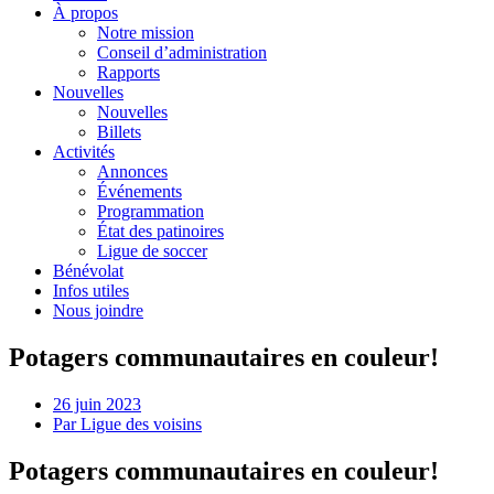
À propos
Notre mission
Conseil d’administration
Rapports
Nouvelles
Nouvelles
Billets
Activités
Annonces
Événements
Programmation
État des patinoires
Ligue de soccer
Bénévolat
Infos utiles
Nous joindre
Potagers communautaires en couleur!
26 juin 2023
Par
Ligue des voisins
Potagers communautaires en couleur!