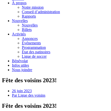
À propos
Notre mission
Conseil d’administration
Rapports
Nouvelles
Nouvelles
Billets
Activités
Annonces
Événements
Programmation
État des patinoires
Ligue de soccer
Bénévolat
Infos utiles
Nous joindre
Fête des voisins 2023!
26 juin 2023
Par
Ligue des voisins
Fête des voisins 2023!