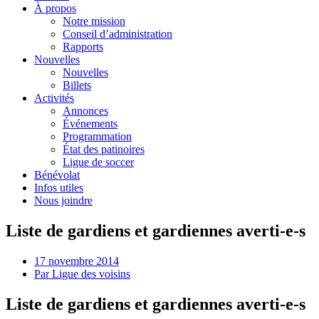
À propos
Notre mission
Conseil d’administration
Rapports
Nouvelles
Nouvelles
Billets
Activités
Annonces
Événements
Programmation
État des patinoires
Ligue de soccer
Bénévolat
Infos utiles
Nous joindre
Liste de gardiens et gardiennes averti-e-s
17 novembre 2014
Par
Ligue des voisins
Liste de gardiens et gardiennes averti-e-s