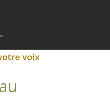
tes
votre voix
 au