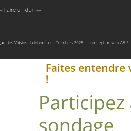
— Faire un don —
gue des Voisins du Manoir des Trembles 2025 — conception web
AB Si
Faites entendre 
!
Participez
sondage