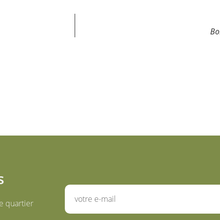
Bo
s
e quartier