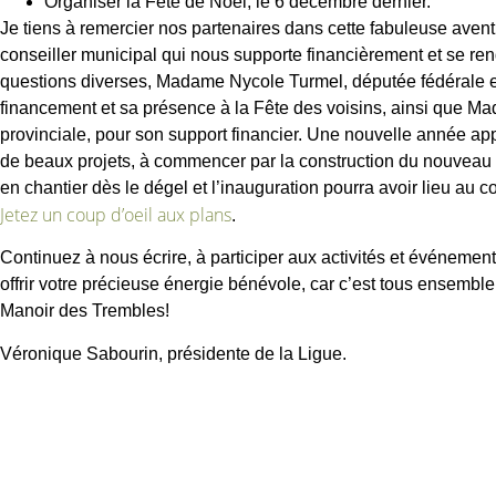
Organiser la Fête de Noël, le 6 décembre dernier.
Je tiens à remercier nos partenaires dans cette fabuleuse aven
conseiller municipal qui nous supporte financièrement et se re
questions diverses, Madame Nycole Turmel, députée fédérale et
financement et sa présence à la Fête des voisins, ainsi que 
provinciale, pour son support financier. Une nouvelle année ap
de beaux projets, à commencer par la construction du nouveau 
en chantier dès le dégel et l’inauguration pourra avoir lieu au 
Jetez un coup d’oeil aux plans
.
Continuez à nous écrire, à participer aux activités et événemen
offrir votre précieuse énergie bénévole, car c’est tous ensemble
Manoir des Trembles!
Véronique Sabourin, présidente de la Ligue.