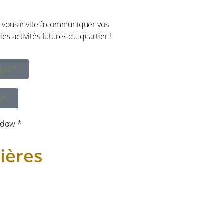
ue vous invite à communiquer vos
es activités futures du quartier !
çais*
y*
ndow *
ières
,