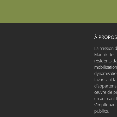
À PROPO
La mission d
Manoir des 
résidents da
mobilisatio
dynamisation
favorisant l
d’appartena
œuvre de pro
en animant l
s’impliquant
publics.