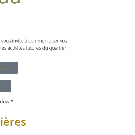
ue vous invite à communiquer vos
es activités futures du quartier !
çais*
y*
ndow *
ières