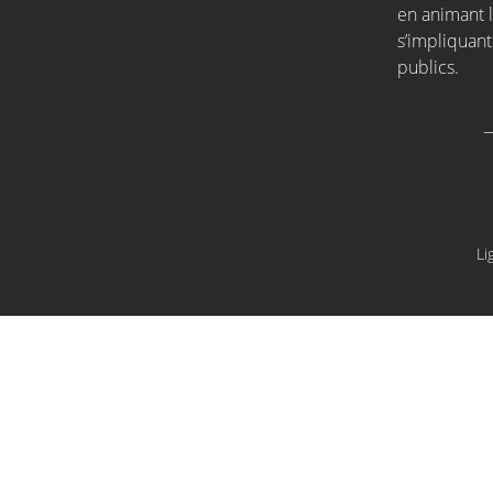
en animant l
s’impliquant
publics.
Li