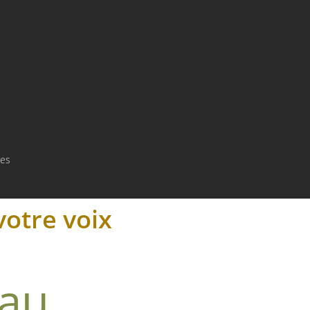
tes
votre voix
 au