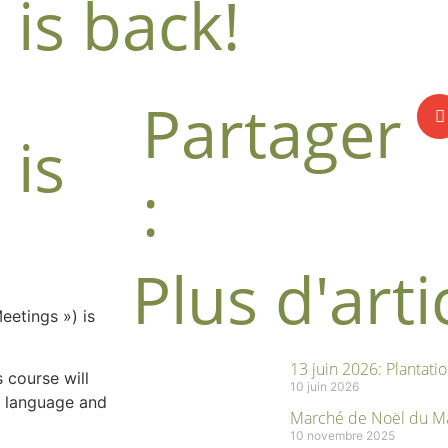
is back!
Partager
 is
:
Plus d'arti
etings ») is
13 juin 2026: Plantatio
s course will
10 juin 2026
h language and
Marché de Noël du Ma
10 novembre 2025