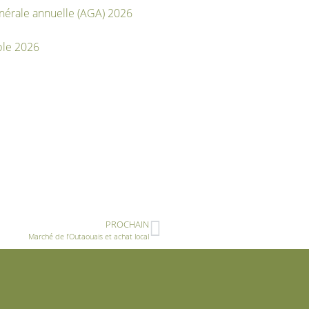
nérale annuelle (AGA) 2026
ble 2026
PROCHAIN
Marché de l’Outaouais et achat local