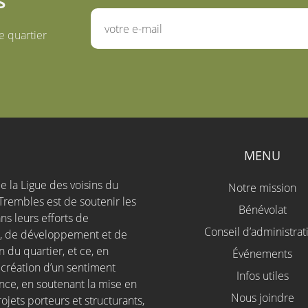
s
e quartier
S
MENU
e la Ligue des voisins du
Notre mission
Trembles est de soutenir les
Bénévolat
ns leurs efforts de
Conseil d’administrat
n, de développement et de
 du quartier, et ce, en
Événements
a création d’un sentiment
Infos utiles
nce, en soutenant la mise en
Nous joindre
jets porteurs et structurants,