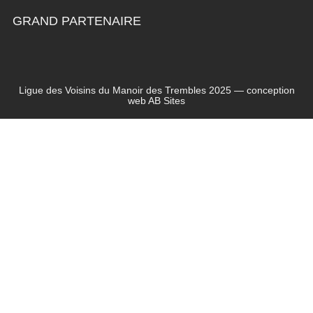
GRAND PARTENAIRE
Ligue des Voisins du Manoir des Trembles 2025 — conception
web
AB Sites