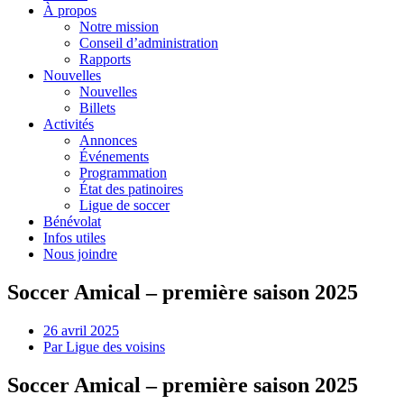
À propos
Notre mission
Conseil d’administration
Rapports
Nouvelles
Nouvelles
Billets
Activités
Annonces
Événements
Programmation
État des patinoires
Ligue de soccer
Bénévolat
Infos utiles
Nous joindre
Soccer Amical – première saison 2025
26 avril 2025
Par
Ligue des voisins
Soccer Amical – première saison 2025