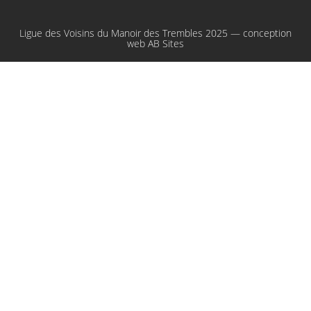
Ligue des Voisins du Manoir des Trembles 2025 — conception
web
AB Sites