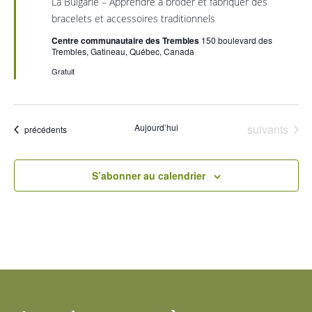
La Bulgarie – Apprendre à broder et fabriquer des
avant
vues
bracelets et accessoires traditionnels
Évèn
Centre communautaire des Trembles
150 boulevard des
Trembles, Gatineau, Québec, Canada
Gratuit
Évènements
Aujourd’hui
suivants
Évènements
précédents
S’abonner au calendrier