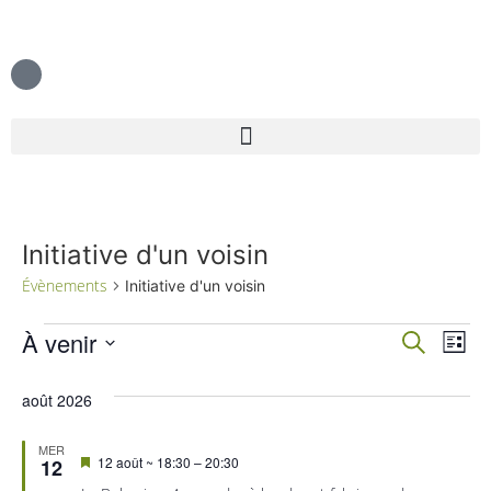
Initiative d'un voisin
Évènements
Initiative d'un voisin
Rech
Na
À venir
Recherche
Liste
Sélectionnez
de
et
une
août 2026
date.
vu
navig
Év
MER
de
Mis
12 août ~ 18:30
–
20:30
12
en