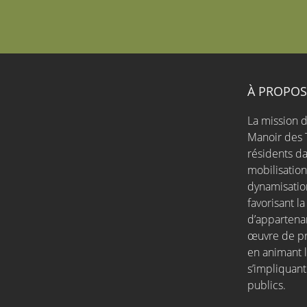
À PROPO
La mission d
Manoir des 
résidents da
mobilisatio
dynamisation
favorisant l
d’appartena
œuvre de pro
en animant l
s’impliquant
publics.