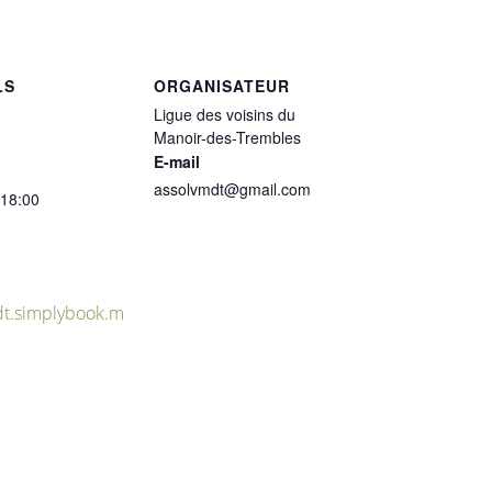
LS
ORGANISATEUR
Ligue des voisins du
Manoir-des-Trembles
E-mail
assolvmdt@gmail.com
 18:00
t.simplybook.m