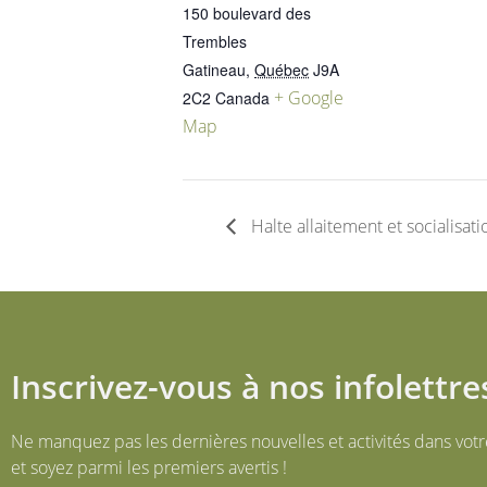
150 boulevard des
Trembles
Gatineau
,
Québec
J9A
+ Google
2C2
Canada
Map
Halte allaitement et socialisati
Inscrivez-vous à nos infolettre
Ne manquez pas les dernières nouvelles et activités dans votr
et soyez parmi les premiers avertis !