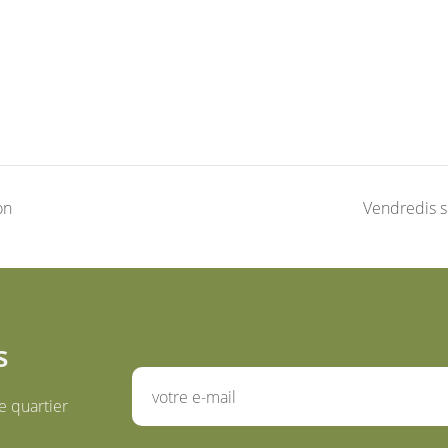
on
Vendredis s
s
e quartier