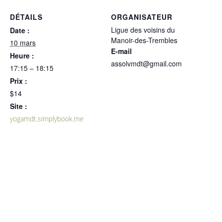
DÉTAILS
ORGANISATEUR
Ligue des voisins du
Date :
Manoir-des-Trembles
10 mars
E-mail
Heure :
assolvmdt@gmail.com
17:15 – 18:15
Prix :
$14
Site :
yogamdt.simplybook.me