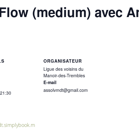
 Flow (medium) avec 
LS
ORGANISATEUR
Ligue des voisins du
Manoir-des-Trembles
E-mail
assolvmdt@gmail.com
 21:30
t.simplybook.m