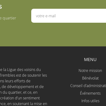
s
e quartier
S
MENU
e la Ligue des voisins du
Notre mission
Trembles est de soutenir les
Bénévolat
ns leurs efforts de
Conseil d’administrat
n, de développement et de
 du quartier, et ce, en
Événements
a création d’un sentiment
Infos utiles
nce, en soutenant la mise en