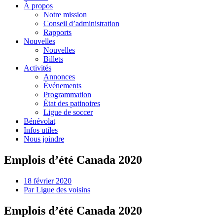
À propos
Notre mission
Conseil d’administration
Rapports
Nouvelles
Nouvelles
Billets
Activités
Annonces
Événements
Programmation
État des patinoires
Ligue de soccer
Bénévolat
Infos utiles
Nous joindre
Emplois d’été Canada 2020
18 février 2020
Par
Ligue des voisins
Emplois d’été Canada 2020