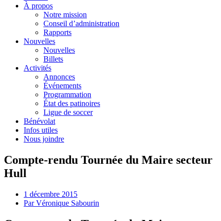
À propos
Notre mission
Conseil d’administration
Rapports
Nouvelles
Nouvelles
Billets
Activités
Annonces
Événements
Programmation
État des patinoires
Ligue de soccer
Bénévolat
Infos utiles
Nous joindre
Compte-rendu Tournée du Maire secteur
Hull
1 décembre 2015
Par
Véronique Sabourin