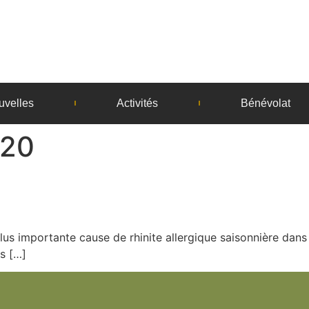
uvelles
Activités
Bénévolat
020
lus importante cause de rhinite allergique saisonnière dans
es […]