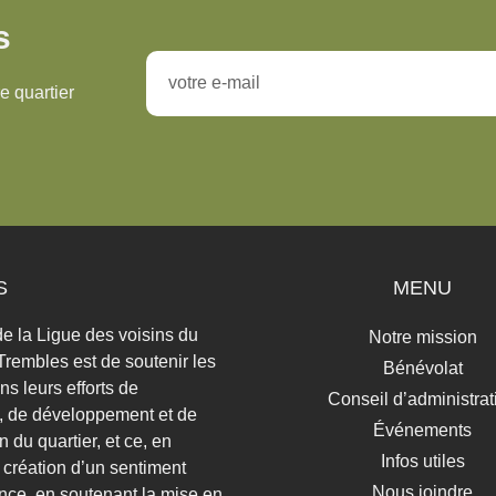
s
e quartier
S
MENU
e la Ligue des voisins du
Notre mission
rembles est de soutenir les
Bénévolat
ns leurs efforts de
Conseil d’administrat
n, de développement et de
Événements
 du quartier, et ce, en
Infos utiles
a création d’un sentiment
Nous joindre
nce, en soutenant la mise en